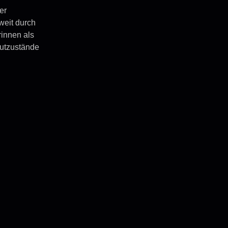
er
weit durch
rinnen als
autzustände