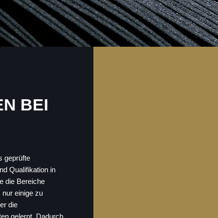
N BEI
s geprüfte
d Qualifikation in
e die Bereiche
nur einige zu
er die
en gelernt. Dadurch